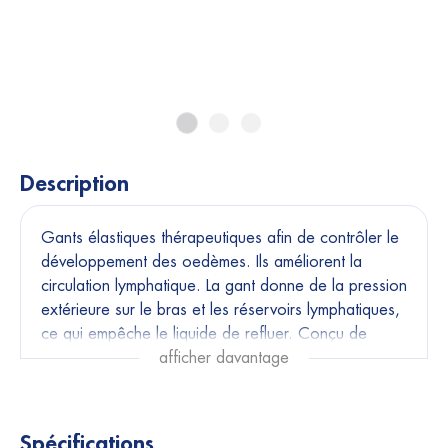
Description
Gants élastiques thérapeutiques afin de contrôler le
développement des oedèmes. Ils améliorent la
circulation lymphatique. La gant donne de la pression
extérieure sur le bras et les réservoirs lymphatiques,
ce qui empêche le liquide de refluer. Conçu de
Nylon Lycra, coutures à l’extérieure. Les coutures
afficher davantage
sont à l’extérieur pour une pression équitable et
confortable de 15 à 25 mm hg. Sans latex.
Spécifications