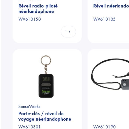
Réveil radio-piloté
Réveil néerland
néerlandophone
WV610150
WV610105
→
SenseWorks
Porte-clés / réveil de
voyage néerlandophone
WV610301
WV610190