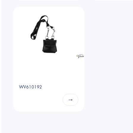
WV610192
→