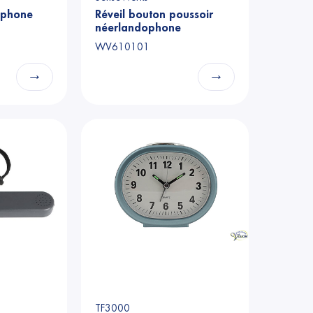
ophone
Réveil bouton poussoir
néerlandophone
WV610101
→
→
TF3000