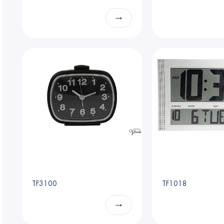
→
TF3100
TF1018
→