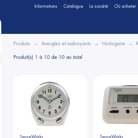
Informations
Catalogue
La société
Où acheter
Produits
Aveugles et malvoyants
Horlogerie
Produit(s) 1 à 10 de 10 au total
en submenu (Montres)
SenseWorks
SenseWorks