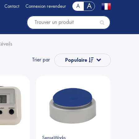
A
A
Contact
Connexion revendeur
Réveils
Trier par
Populaire
Nom
Nom
Prix
Prix
SenseWorks