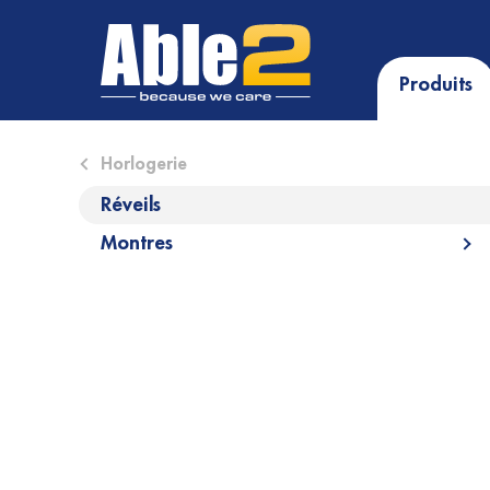
Produits
Close submenu (Horlogerie)
Horlogerie
Réveils
Montres
Op