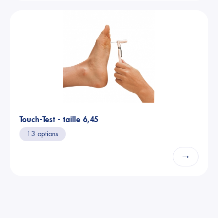
Touch-Test - taille 6,45
13 options
→