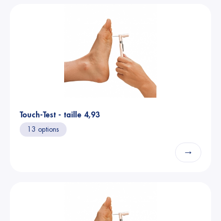
Touch-Test - taille 4,93
13 options
→