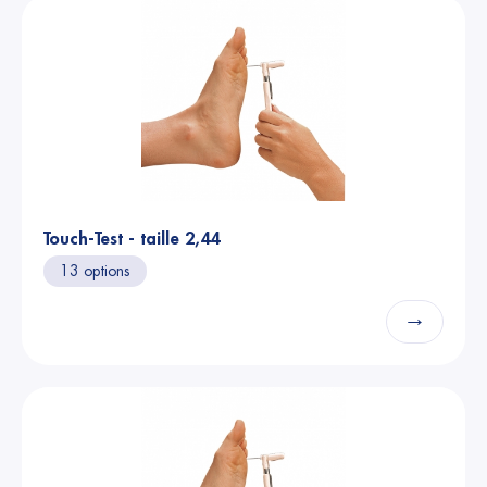
Touch-Test - taille 2,44
13 options
→