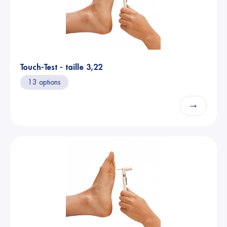
Touch-Test - taille 3,22
13 options
→