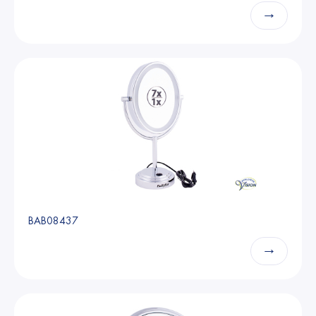
→
BAB08437
→