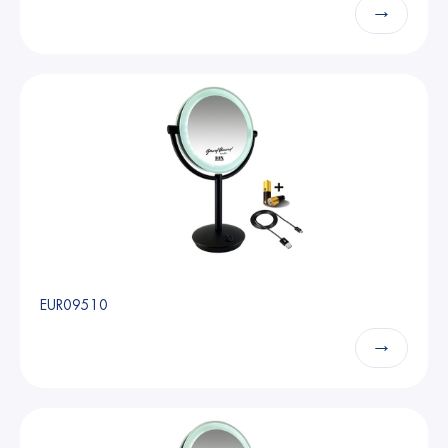
→
EUR09510
→