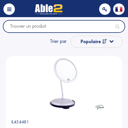
Trier par
Populaire
Nom
Nom
Prix
Prix
IL454481