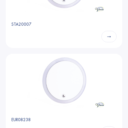
STA20007
→
EUR08238