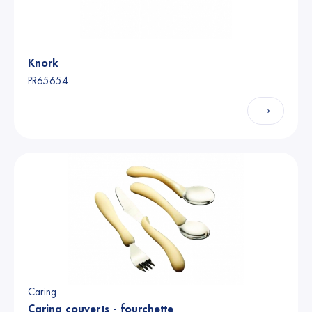
Knork
PR65654
→
Caring
Caring couverts - fourchette