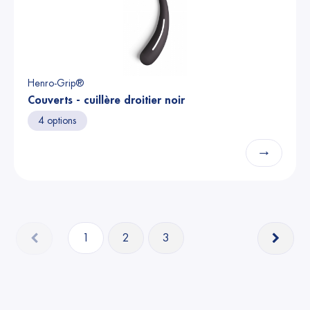
Henro-Grip®
Couverts - cuillère droitier noir
4 options
→
1
2
3