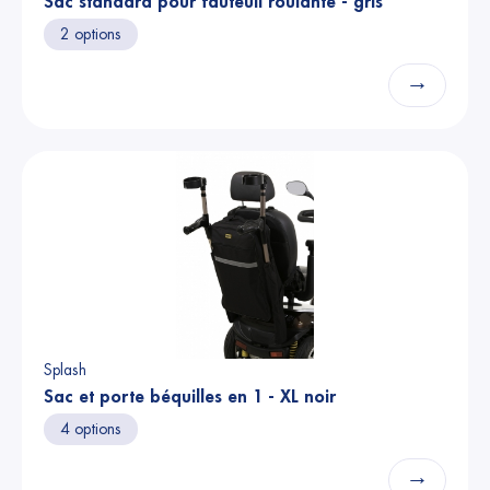
Sac standard pour fauteuil roulante - gris
2 options
→
Splash
Sac et porte béquilles en 1 - XL noir
4 options
→