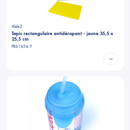
Able2
Tapis rectangulaire antidérapant - jaune 35,5 x
25,5 cm
PR61656-Y
→