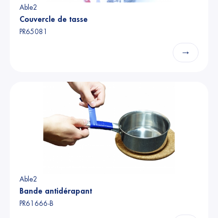
Able2
Couvercle de tasse
PR65081
→
Able2
Bande antidérapant
PR61666-B