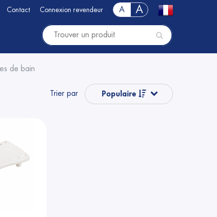
A
A
Contact
Connexion revendeur
hes de bain
Trier par
Populaire
Nom
Nom
Prix
Prix