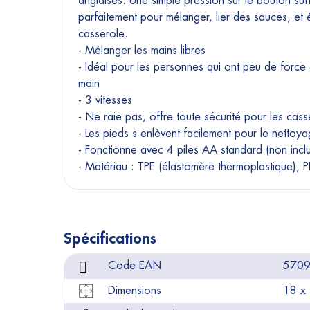
anglaises. Une simple pression sur le bouton suffi
parfaitement pour mélanger, lier des sauces, et é
casserole.
- Mélanger les mains libres
- Idéal pour les personnes qui ont peu de force 
main
- 3 vitesses
- Ne raie pas, offre toute sécurité pour les cass
- Les pieds s enlèvent facilement pour le nettoya
- Fonctionne avec 4 piles AA standard (non incl
- Matériau : TPE (élastomère thermoplastique), P
Spécifications
Code EAN
570
Dimensions
18 x