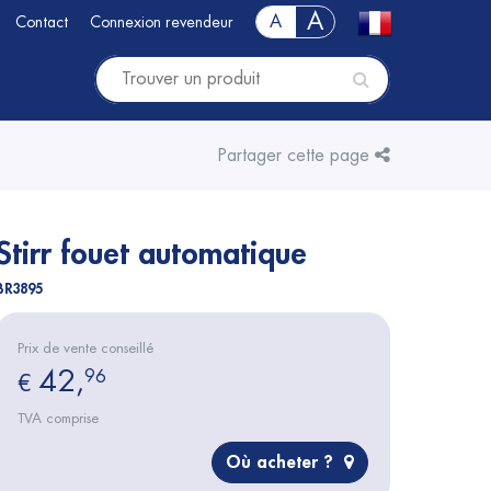
A
A
Contact
Connexion revendeur
Partager cette page
Stirr fouet automatique
BR3895
Prix de vente conseillé
42,
96
€
TVA comprise
Où acheter ?