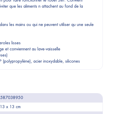
t pour faire fonctionner le fouet Stirr. Convient
viter que les aliments n attachent au fond de la
dans les mains ou qui ne peuvent utiliser qu une seule
eroles lisses
ge et conviennent au lave-vaisselle
uses)
P (polypropylène), acier inoxydable, silicones
9587038950
 13 x 13 cm