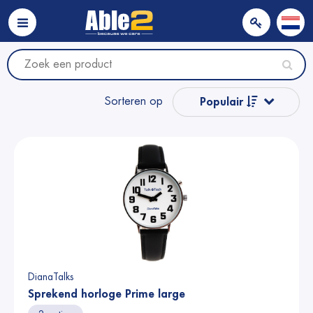
Sorteren op
Populair
Naam van A tot Z
Naam van Z naar A
Prijs
Prijs
DianaTalks
Sprekend horloge Prime large