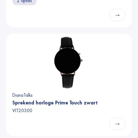
2 opties
→
DianaTalks
Sprekend horloge Prime Touch zwart
VIT20300
→