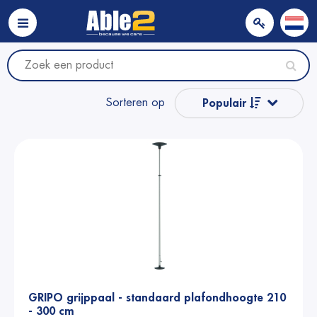
Sorteren op
Populair
Naam van A tot Z
Naam van Z naar A
Prijs
Prijs
GRIPO grijppaal - standaard plafondhoogte 210
- 300 cm