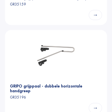
GR35159
→
GRIPO grijppaal - dubbele horizontale
handgreep
GR35196
→