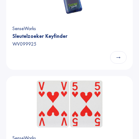
SenseWorks
Sleutelzoeker Keyfinder
WV099925
→
SenseWorks