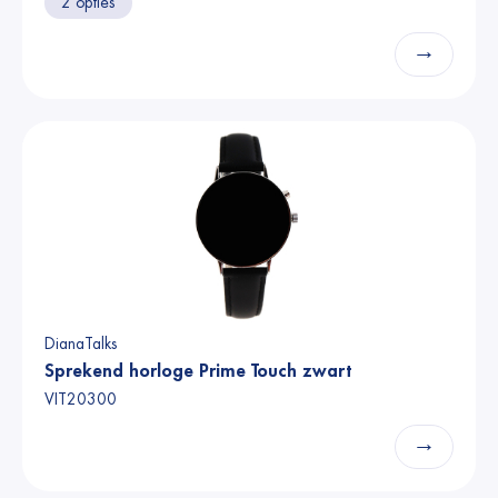
2 opties
→
DianaTalks
Sprekend horloge Prime Touch zwart
VIT20300
→