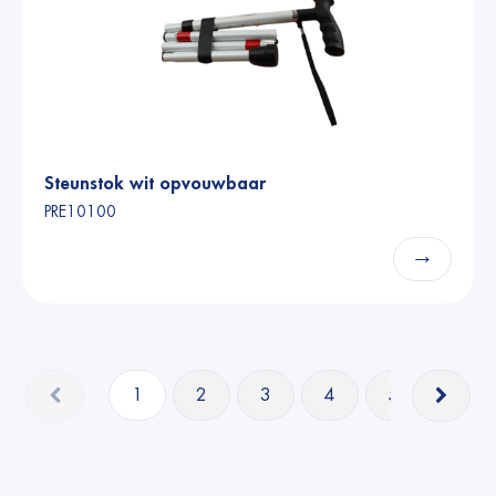
Steunstok wit opvouwbaar
PRE10100
→
1
2
3
4
5
15