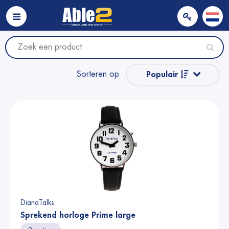
Sorteren op
Populair
Naam van A tot Z
Naam van Z naar A
Prijs
Prijs
DianaTalks
Sprekend horloge Prime large