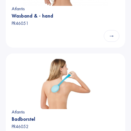
Atlantis
Wasband & - hand
PR46051
→
Atlantis
Badborstel
PR46052