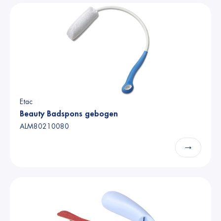
Etac
Beauty Badspons gebogen
ALM80210080
→