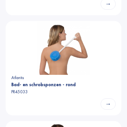
→
Atlantis
Bad- en schrobsponzen - rond
PR45033
→