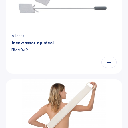
Atlantis
Teenwasser op steel
PR46049
→