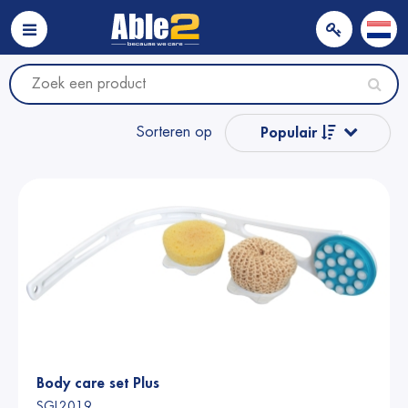
Sorteren op
Populair
Naam van A tot Z
Naam van Z naar A
Prijs
Prijs
Body care set Plus
SGL2019