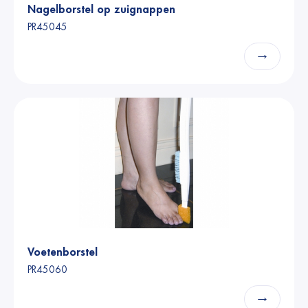
Nagelborstel op zuignappen
PR45045
→
Voetenborstel
PR45060
→