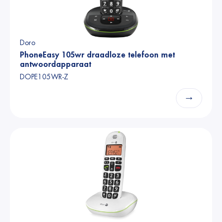
Doro
PhoneEasy 105wr draadloze telefoon met
antwoordapparaat
DOPE105WR-Z
→