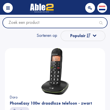
Sorteren op
Populair
Naam van A tot Z
Naam van Z naar A
Prijs
Prijs
Doro
PhoneEasy 100w draadloze telefoon - zwart