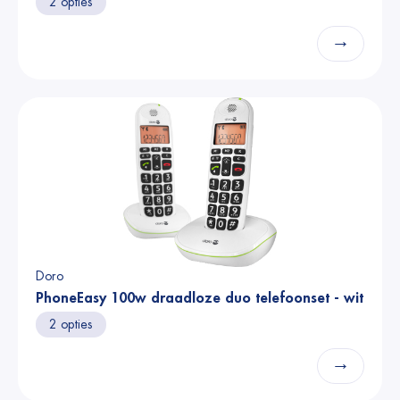
2 opties
→
Doro
PhoneEasy 100w draadloze duo telefoonset - wit
2 opties
→