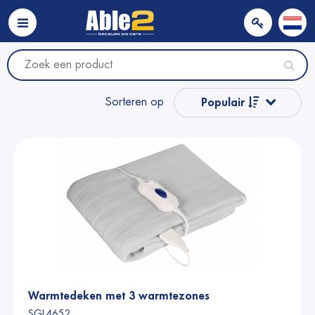
Sorteren op
Populair
Naam van A tot Z
Naam van Z naar A
Prijs
Prijs
Warmtedeken met 3 warmtezones
SGL4652