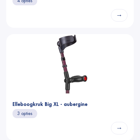
4 opties
→
Elleboogkruk Big XL - aubergine
3 opties
→