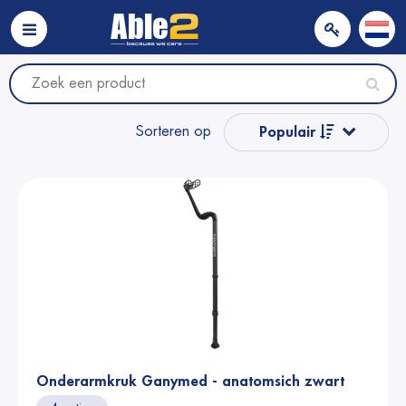
Sorteren op
Populair
Naam van A tot Z
Naam van Z naar A
Prijs
Prijs
Onderarmkruk Ganymed - anatomsich zwart