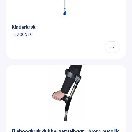
Kinderkruk
HE200520
→
Elleboogkruk dubbel verstelbaar - brons metallic