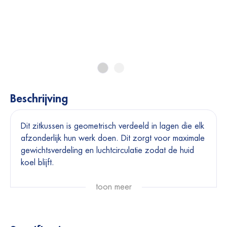
Beschrijving
Dit zitkussen is geometrisch verdeeld in lagen die elk
afzonderlijk hun werk doen. Dit zorgt voor maximale
gewichtsverdeling en luchtcirculatie zodat de huid
koel blijft.
Inclusief Harley Premium Dartex hoes (waterdichte
toon meer
ademende nylon hoes met een anti-slip basis).
Verkrijgbaar in verschillende maten.