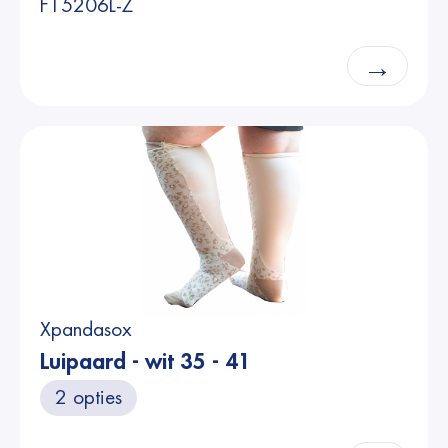
F15206L-Z
→
Xpandasox
Luipaard - wit 35 - 41
2 opties