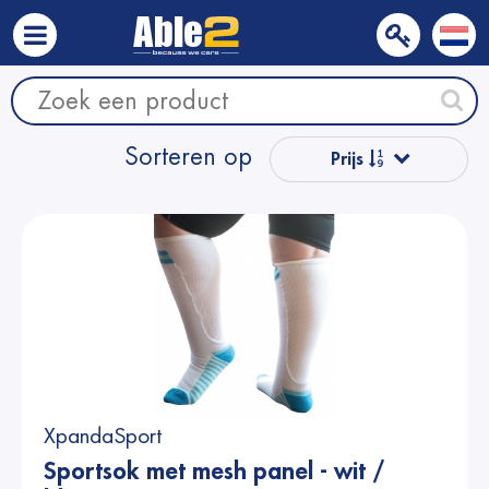
Sorteren op
Prijs
Populair
Naam van A
tot Z
Naam van Z
naar A
XpandaSport
Prijs
Sportsok met mesh panel - wit /