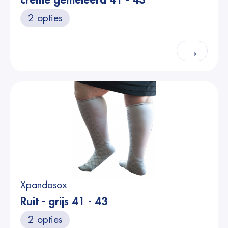
crème gemêleerd 41 - 43
2 opties
→
Xpandasox
Ruit - grijs 41 - 43
2 opties