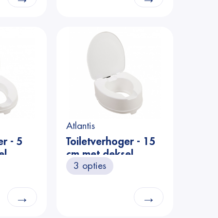
Atlantis
r - 5
Toiletverhoger - 15
el
cm met deksel
3 opties
→
→