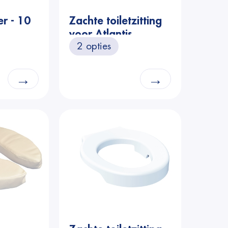
Prijs
er - 10
Zachte toiletzitting
voor Atlantis
2 opties
toiletverhoger - licht
grijs
→
→