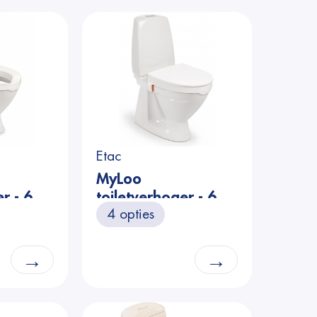
Etac
MyLoo
r - 6
toiletverhoger - 6
4 opties
cm met deksel
→
→