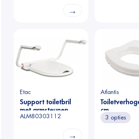
→
Etac
Atlantis
Support toiletbril
Toiletverhoge
met armsteunen
cm
ALM80303112
3 opties
→