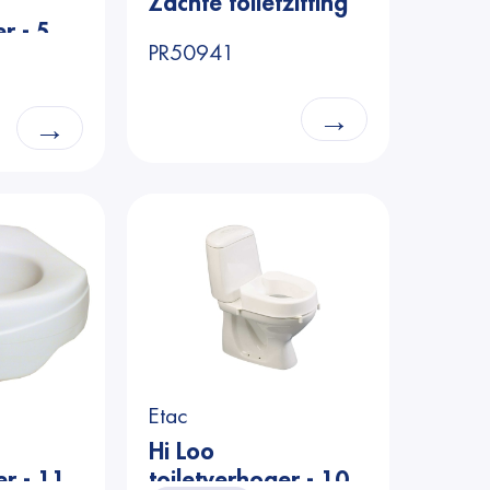
Zachte toiletzitting
r - 5
PR50941
→
→
Etac
Hi Loo
er - 11
toiletverhoger - 10