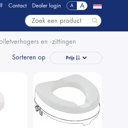
A
?
Contact
Dealer login
A
oiletverhogers en -zittingen
Sorteren op
Prijs
Populair
Naam van A
tot Z
Naam van Z
naar A