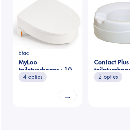
Etac
MyLoo
Contact Plus
toiletverhoger - 10
toiletverhog
4 opties
2 opties
cm met deksel
cm
→