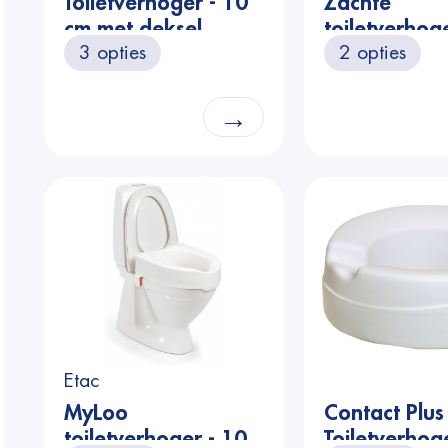
Toiletverhoger - 10
Zachte
cm met deksel
toiletverhoge
3 opties
2 opties
cm
→
Etac
MyLoo
Contact Plus
toiletverhoger - 10
Toiletverhog