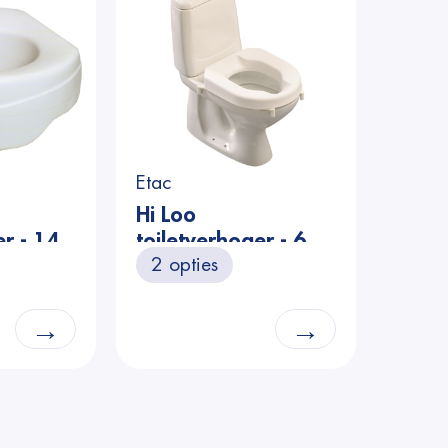
Etac
Hi Loo
er - 14
toiletverhoger - 6
2 opties
cm
→
→