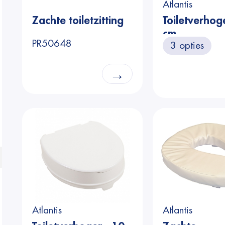
Atlantis
Zachte toiletzitting
Toiletverhog
cm
PR50648
3 opties
→
Atlantis
Atlantis