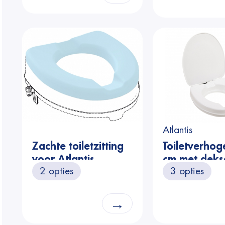
Atlantis
Zachte toiletzitting
Toiletverhoge
voor Atlantis
cm met deks
2 opties
3 opties
toiletverhoger - licht
blauw
→