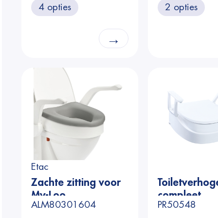
4 opties
2 opties
cm
cm
→
Etac
Zachte zitting voor
Toiletverhog
My-Loo
compleet
ALM80301604
PR50548
toiletverhoger