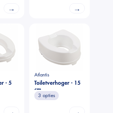
→
→
Atlantis
r - 5
Toiletverhoger - 15
cm
3 opties
→
→