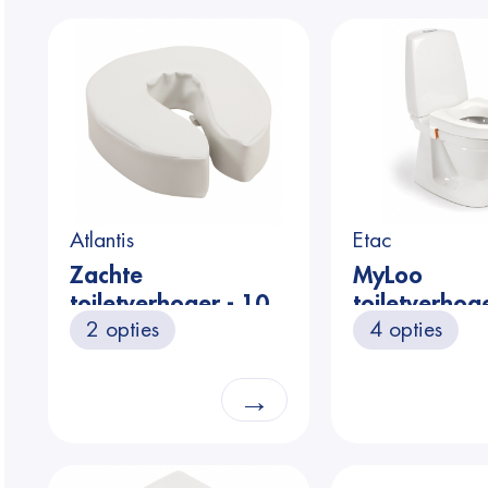
Atlantis
Etac
Zachte
MyLoo
toiletverhoger - 10
toiletverhoge
2 opties
4 opties
cm
cm
→