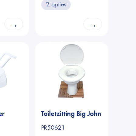
2 opties
cm
→
→
er
Toiletzitting Big John
PR50621