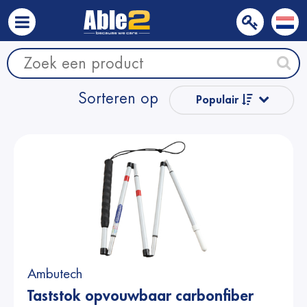
Sorteren op
Populair
Naam van A
tot Z
Naam van Z
naar A
Prijs
Ambutech
Prijs
Taststok opvouwbaar carbonfiber