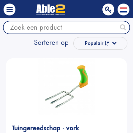
Sorteren op
Populair
Naam van A
tot Z
Naam van Z
naar A
Prijs
Prijs
Tuingereedschap - vork