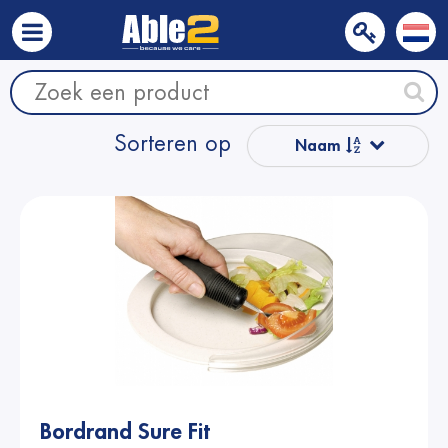
Sorteren op
Naam
Populair
Naam van Z
naar A
Prijs
Prijs
Bordrand Sure Fit