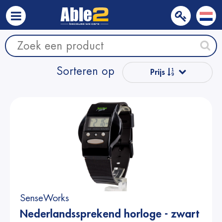
Sorteren op
Prijs
Populair
Naam van A
tot Z
Naam van Z
naar A
SenseWorks
Prijs
Nederlandssprekend horloge - zwart