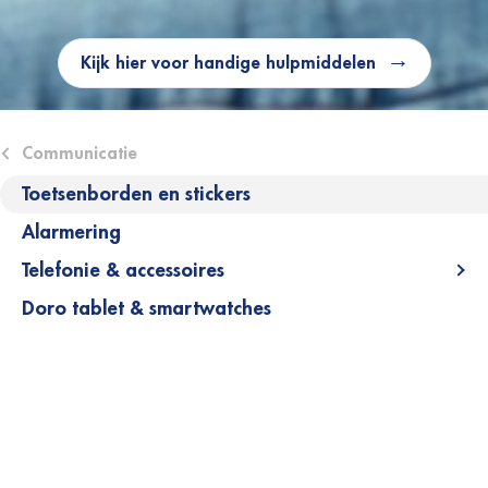
Kijk hier voor handige hulpmiddelen
ose submenu (Communicatie)
Communicatie
Toetsenborden en stickers
Alarmering
Telefonie & accessoires
Ope
Doro tablet & smartwatches