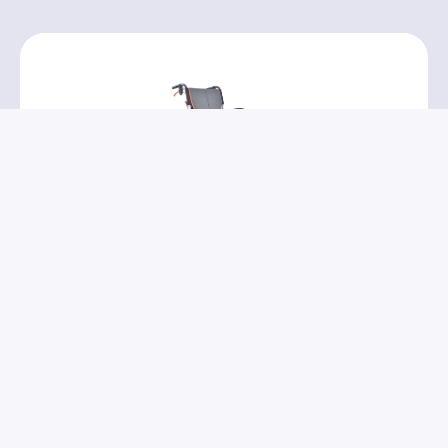
Able2 magnesium ultralight Rolstoel
PR32111
→