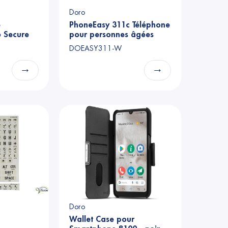
Doro
e
PhoneEasy 311c Téléphone
 Secure
pour personnes âgées
DOEASY311-W
→
→
Doro
Wallet Case pour