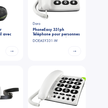
Doro
r
PhoneEasy 331ph
il avec
Téléphone pour personnes
âgées avec 3 touches
DOEASY331-W
photo
→
→