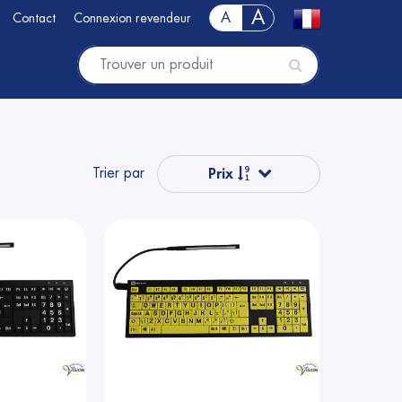
A
A
Contact
Connexion revendeur
Trier par
Prix
Populaire
Nom
Nom
Prix