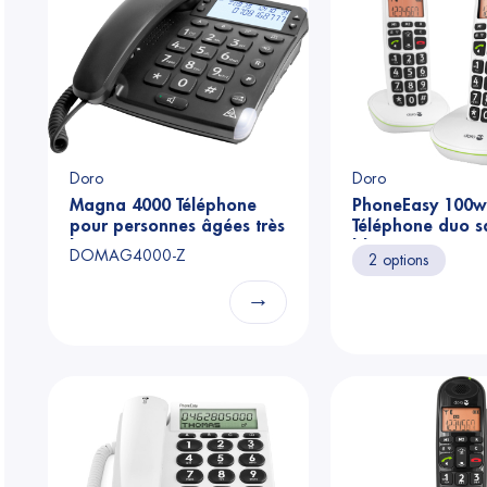
Doro
Doro
Magna 4000 Téléphone
PhoneEasy 100w
pour personnes âgées très
Téléphone duo sa
bruyant
blanc
DOMAG4000-Z
2 options
→