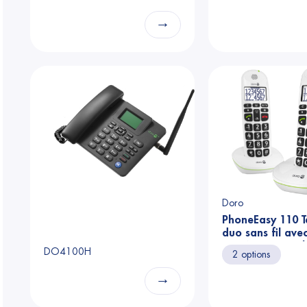
→
Doro
PhoneEasy 110 T
duo sans fil ave
numériques parl
DO4100H
2 options
blanc
→