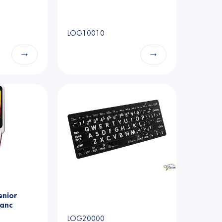
LOG10010
→
→
enior
lanc
LOG20000