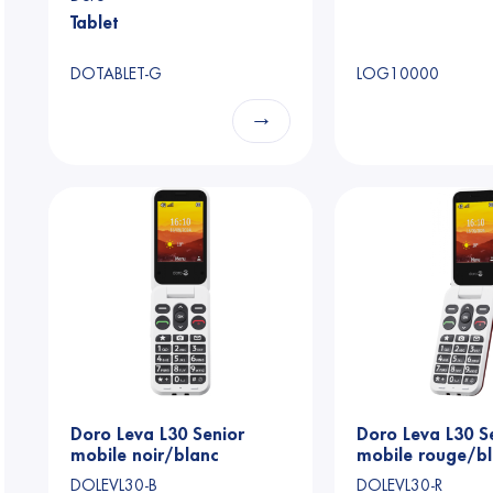
Tablet
DOTABLET-G
LOG10000
→
Doro Leva L30 Senior
Doro Leva L30 S
mobile noir/blanc
mobile rouge/b
DOLEVL30-B
DOLEVL30-R