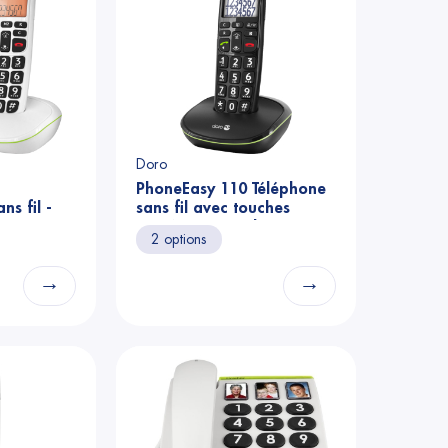
Doro
PhoneEasy 110 Téléphone
ns fil -
sans fil avec touches
numériques parlantes -
2 options
noir
→
→