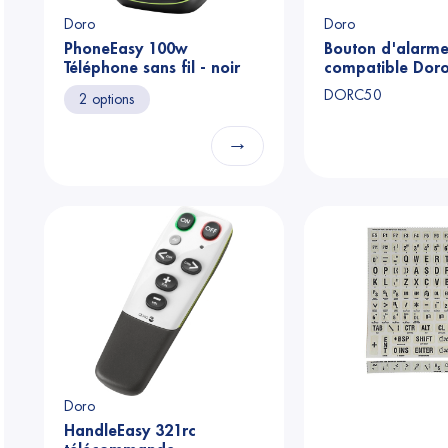
Doro
Doro
PhoneEasy 100w
Bouton d'alarm
Téléphone sans fil - noir
compatible Doro
347
DORC50
2 options
→
Doro
HandleEasy 321rc