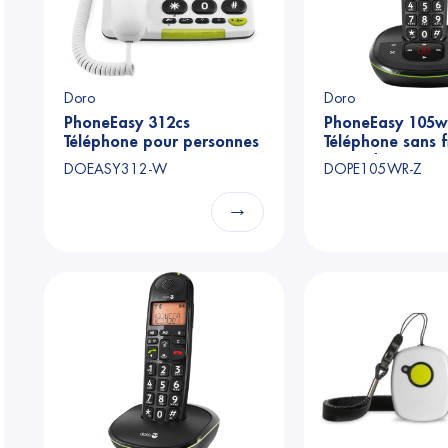
Doro
Doro
PhoneEasy 312cs
PhoneEasy 105w
Téléphone pour personnes
Téléphone sans f
âgées
répondeur
DOEASY312-W
DOPE105WR-Z
→