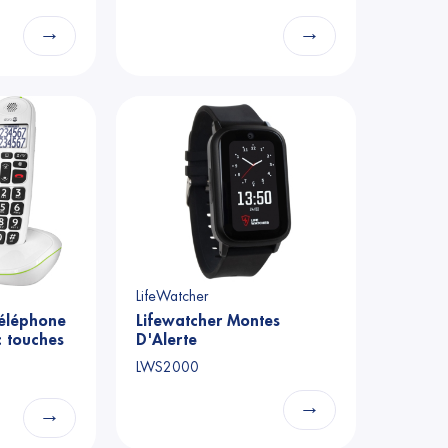
→
→
LifeWatcher
éléphone
Lifewatcher Montes
c touches
D'Alerte
antes -
LWS2000
→
→