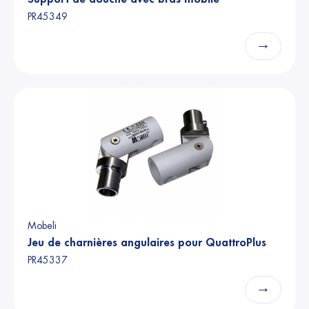
PR45349
→
Mobeli
Jeu de charnières angulaires pour QuattroPlus
PR45337
→