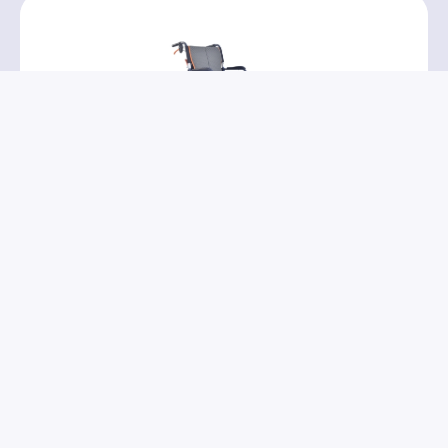
PR32111
→