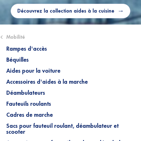
Découvrez la collection aides à la cuisine
ose submenu (Mobilité)
Mobilité
Rampes d'accès
Béquilles
Aides pour la voiture
Accessoires d'aides à la marche
Déambulateurs
Fauteuils roulants
Cadres de marche
Sacs pour fauteuil roulant, déambulateur et
scooter