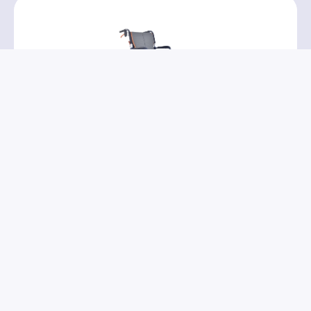
PR32111
→